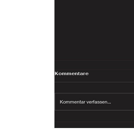
Kommentare
Kommentar verfassen...
Heiz­systeme mit
Zukunft? Gibt’s schon.
Bei Buderus