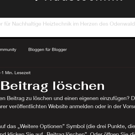
er für Nachhaltige Heiztechnik im Herzen des Odenwald
ommunity
Bloggen für Blogger
8
1 Min. Lesezeit
Beitrag löschen
sen Beitrag zu löschen und einen eigenen einzufügen? D
hrer veröffentlichten Website anmelden oder in der Vors
auf das „Weitere Optionen” Symbol (die drei Punkte, die
d klicken Sie auf „Beitrag löschen”. Oder öffnen Sie di