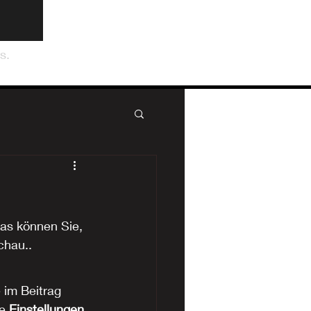
s.
as können Sie, 
chau..
 im Beitrag 
e 
Einstellungen 