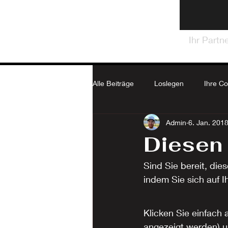
Ihr Partn
Alle Beiträge
Loslegen
Ihre C
Admin
6. Jan. 201
Diesen 
Sind Sie bereit, die
indem Sie sich auf I
Klicken Sie einfach 
angezeigt werden) un