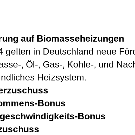
erung auf Biomasseheizungen
 gelten in Deutschland neue För
sse-, Öl-, Gas-, Kohle-, und Na
undliches Heizsystem.
erzuschuss
kommens-Bonus
geschwindigkeits-Bonus
rzuschuss