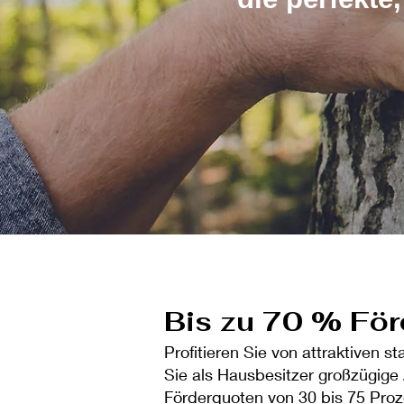
Bis zu 70 % För
Profitieren Sie von attraktiven 
Sie als Hausbesitzer großzügige
Förderquoten von 30 bis 75 Proze